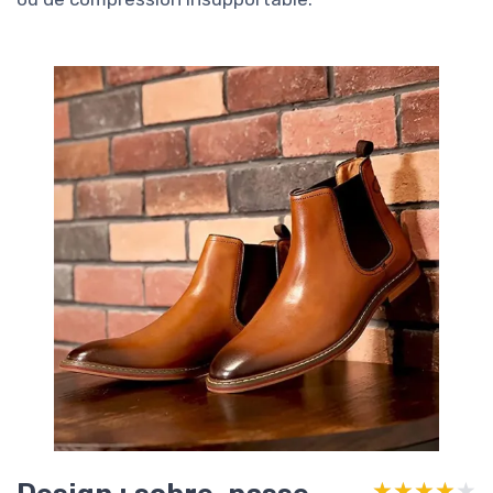
★★★★★
★★★★★