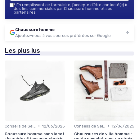
*
En remplissant ce formulaire, j’accepte d’être contacté(e) à
des fins commerciales par Chaussure homme et ses
partenaires.
Chaussure homme
Ajoutez-nous à vos sources préférées sur Google
Les plus lus
•
•
Conseils de Sélection
12/06/2025
Conseils de Sélection
12/06/2025
Chaussure homme sans lacet
Chaussures de ville homme :
: le guide ultime pour choisir
guide complet pour un choix