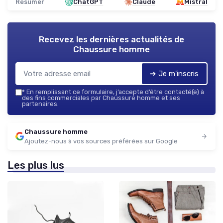
Résumer
ChatGPT
Claude
Mistral
Recevez les dernières actualités de
Chaussure homme
➔ Je m'inscris
*
En remplissant ce formulaire, j’accepte d’être contacté(e) à
des fins commerciales par Chaussure homme et ses
partenaires.
Chaussure homme
Ajoutez-nous à vos sources préférées sur Google
Les plus lus