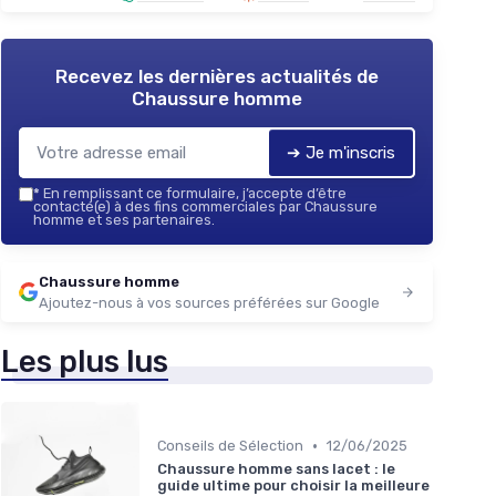
Recevez les dernières actualités de
Chaussure homme
➔ Je m'inscris
*
En remplissant ce formulaire, j’accepte d’être
contacté(e) à des fins commerciales par Chaussure
homme et ses partenaires.
Chaussure homme
Ajoutez-nous à vos sources préférées sur Google
Les plus lus
•
Conseils de Sélection
12/06/2025
Chaussure homme sans lacet : le
guide ultime pour choisir la meilleure