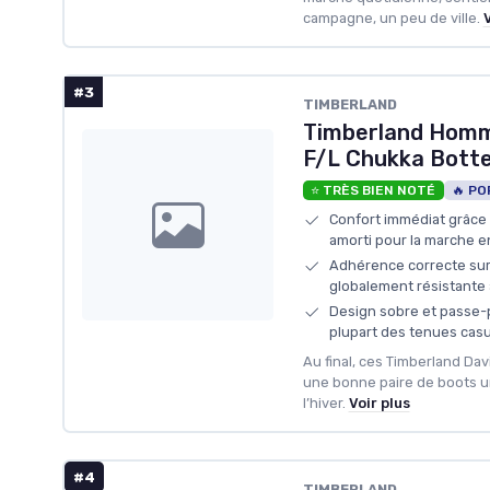
campagne, un peu de ville.
V
#3
TIMBERLAND
Timberland Homm
F/L Chukka Bott
⭐ TRÈS BIEN NOTÉ
🔥 PO
Confort immédiat grâce 
amorti pour la marche en
Adhérence correcte sur 
globalement résistante à
Design sobre et passe-pa
plupart des tenues casu
Au final, ces Timberland Da
une bonne paire de boots u
l’hiver.
Voir plus
#4
TIMBERLAND