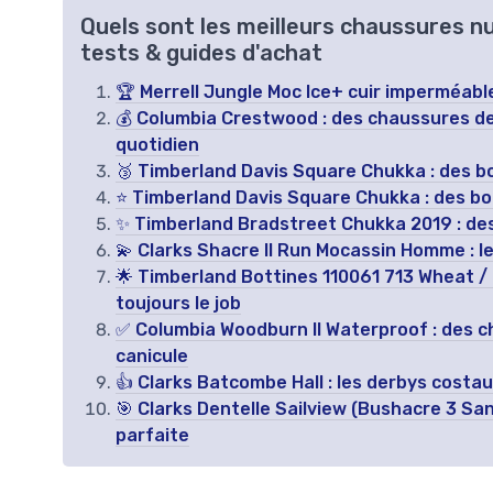
Quels sont les meilleurs chaussures n
tests & guides d'achat
🏆 Merrell Jungle Moc Ice+ cuir imperméabl
💰 Columbia Crestwood : des chaussures de 
quotidien
🥉 Timberland Davis Square Chukka : des b
⭐ Timberland Davis Square Chukka : des bo
✨ Timberland Bradstreet Chukka 2019 : des b
💫 Clarks Shacre II Run Mocassin Homme : le
🌟 Timberland Bottines 110061 713 Wheat / 
toujours le job
✅ Columbia Woodburn II Waterproof : des c
canicule
👍 Clarks Batcombe Hall : les derbys costau
🎯 Clarks Dentelle Sailview (Bushacre 3 Sa
parfaite