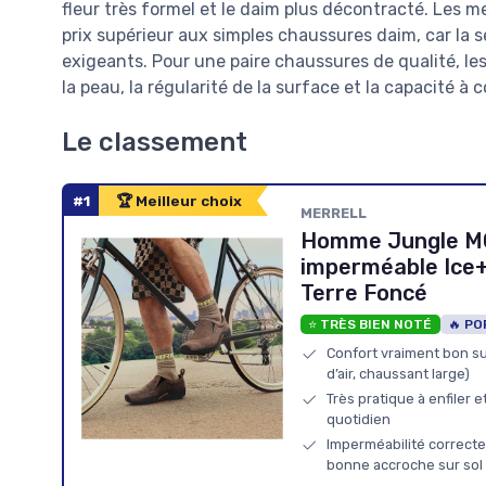
fleur très formel et le daim plus décontracté. Les 
prix supérieur aux simples chaussures daim, car la sé
exigeants. Pour une paire chaussures de qualité, les 
la peau, la régularité de la surface et la capacité à
Le classement
#1
🏆 Meilleur choix
MERRELL
Homme Jungle MO
imperméable Ice
Terre Foncé
⭐ TRÈS BIEN NOTÉ
🔥 PO
Confort vraiment bon sur
d’air, chaussant large)
Très pratique à enfiler e
quotidien
Imperméabilité correcte 
bonne accroche sur sol