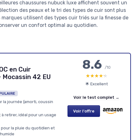
meilleures chaussures nubuck luxe affichent souvent un
lection des peaux et le tri des types de cuir sont plus
marques utilisent des types cuir triés sur la finesse de
 conserver un confort optimal au quotidien.
8.6
/10
C en Cuir
★★★★★
★★★★★
+ Mocassin 42 EU
🌟 Excellent
PULAIRE
Voir le test complet →
 la journée (amorti, coussin
Voir l'offre
t à retirer, idéal pour un usage
pour la pluie du quotidien et
 humide