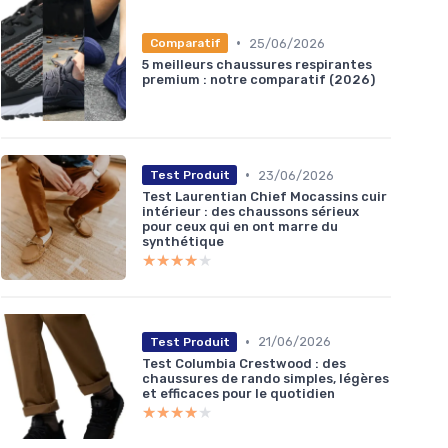
•
25/06/2026
Comparatif
5 meilleurs chaussures respirantes
premium : notre comparatif (2026)
•
23/06/2026
Test Produit
Test Laurentian Chief Mocassins cuir
intérieur : des chaussons sérieux
pour ceux qui en ont marre du
synthétique
★★★★★
★★★★★
•
21/06/2026
Test Produit
Test Columbia Crestwood : des
chaussures de rando simples, légères
et efficaces pour le quotidien
★★★★★
★★★★★