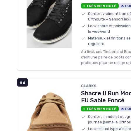
⭐ TRÈS BIEN NOTÉ
🔥 PO
Confort vraiment bon dè
OrthoLite + SensorFlex)
Look sobre et polyvalent
le week-end
Matériaux et finitions sé
régulière
Au final, ces Timberland Br
c’est une paire de boots co
pratiques pour un usage urb
#6
CLARKS
Shacre II Run M
EU Sable Foncé
⭐ TRÈS BIEN NOTÉ
🔥 PO
Confort immédiat et agr
journée (semelle Ortholi
Look casual type Wallab