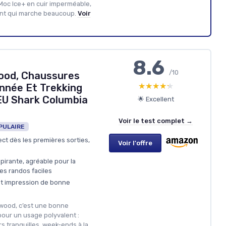
 Moc Ice+ en cuir imperméable,
ant qui marche beaucoup.
Voir
8.6
/10
ood, Chaussures
★★★★★
★★★★★
nnée Et Trekking
U Shark Columbia
🌟 Excellent
Voir le test complet →
PULAIRE
ect dès les premières sorties,
Voir l'offre
pirante, agréable pour la
es randos faciles
et impression de bonne
twood, c’est une bonne
our un usage polyvalent :
s tranquilles, week-ends à la