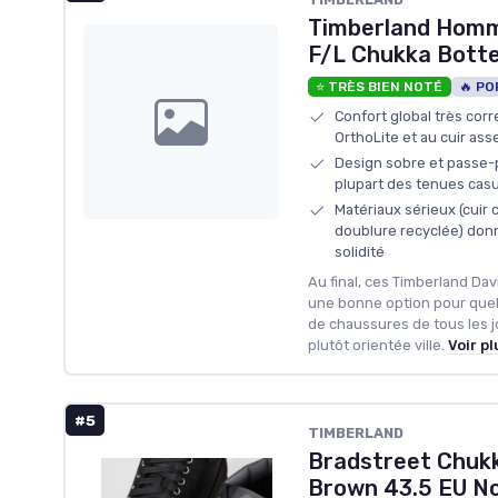
Timberland Homm
F/L Chukka Bott
⭐ TRÈS BIEN NOTÉ
🔥 PO
Confort global très corr
OrthoLite et au cuir ass
Design sobre et passe-p
plupart des tenues casu
Matériaux sérieux (cuir 
doublure recyclée) don
solidité
Au final, ces Timberland Da
une bonne option pour quel
de chaussures de tous les j
plutôt orientée ville.
Voir pl
#5
TIMBERLAND
Bradstreet Chukk
Brown 43.5 EU No