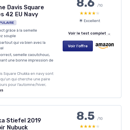
8.6
/10
e Davis Square
★★★★★
★★★★★
es 42 EU Navy
🌟 Excellent
PULAIRE
ect grâce à la semelle
Voir le test complet →
ez souple
artout qui va bien avec la
Voir l'offre
al
correct, semelle caoutchouc,
nant une bonne impression de
vis Square Chukka en navy sont
qu’un qui cherche une paire
ours pour l’automne/hiver,
us
8.5
/10
a Stiefel 2019
★★★★★
★★★★★
ir Nubuck