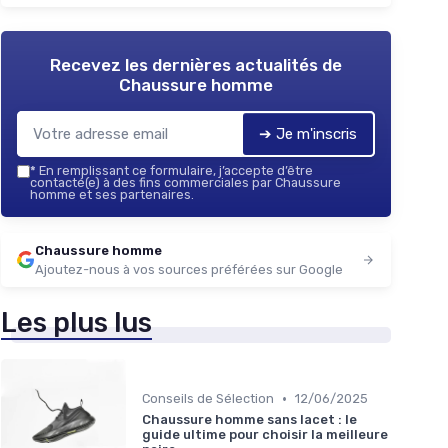
Recevez les dernières actualités de
Chaussure homme
➔ Je m'inscris
*
En remplissant ce formulaire, j’accepte d’être
contacté(e) à des fins commerciales par Chaussure
homme et ses partenaires.
Chaussure homme
Ajoutez-nous à vos sources préférées sur Google
Les plus lus
•
Conseils de Sélection
12/06/2025
Chaussure homme sans lacet : le
guide ultime pour choisir la meilleure