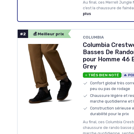
Au final, ces Merrell Jungle
c’est la chaussure de fainé
plus
#2
💰 Meilleur prix
COLUMBIA
Columbia Crestw
Basses De Rando
pour Homme 46 E
Grey
⭐ TRÈS BIEN NOTÉ
🔥 PO
Confort global très corr
peu ou pas de rodage
Chaussure légère et res
marche quotidienne et l
Construction sérieuse 
durabilité pour le prix
Au final, ces Columbia Cres
chaussure de rando basse p
marche quotidienne, sentier