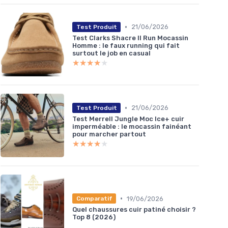
•
21/06/2026
Test Produit
Test Clarks Shacre II Run Mocassin
Homme : le faux running qui fait
surtout le job en casual
★★★★★
★★★★★
•
21/06/2026
Test Produit
Test Merrell Jungle Moc Ice+ cuir
imperméable : le mocassin fainéant
pour marcher partout
★★★★★
★★★★★
•
19/06/2026
Comparatif
Quel chaussures cuir patiné choisir ?
Top 8 (2026)