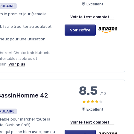
🌟 Excellent
PULAIRE
s le premier jour (semelle
Voir le test complet →
, facile à porter au boulot et
Voir l'offre
rieux pour une utilisation
adstreet Chukka Noir Nubuck,
nfortables, sobres et
ain.
Voir plus
8.5
/10
ocassinHomme 42
★★★★★
★★★★★
🌟 Excellent
PULAIRE
éable pour marcher toute la
Voir le test complet →
te, Cushion Soft)
ee qui passe bien avec jean ou