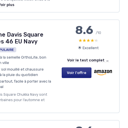
oir plus
8.6
/10
e Davis Square
★★★★★
★★★★★
es 46 EU Navy
🌟 Excellent
PULAIRE
à la semelle OrthoLite, bon
Voir le test complet →
 ville
sol mouillé et chaussure
Voir l'offre
 la pluie du quotidien
rtout, facile à porter avec la
al
vis Square Chukka Navy sont
rbaines pour l’automne et