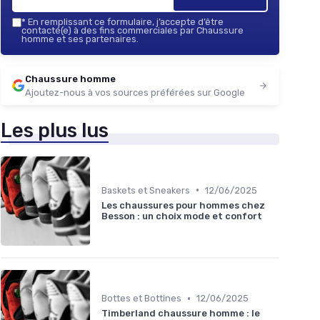
*
En remplissant ce formulaire, j’accepte d’être
contacté(e) à des fins commerciales par Chaussure
homme et ses partenaires.
Chaussure homme
Ajoutez-nous à vos sources préférées sur Google
Les plus lus
•
Baskets et Sneakers
12/06/2025
Les chaussures pour hommes chez
Besson : un choix mode et confort
•
Bottes et Bottines
12/06/2025
Timberland chaussure homme : le