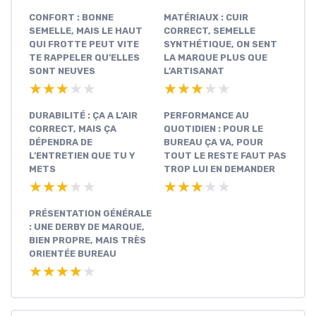
CONFORT : BONNE
MATÉRIAUX : CUIR
SEMELLE, MAIS LE HAUT
CORRECT, SEMELLE
QUI FROTTE PEUT VITE
SYNTHÉTIQUE, ON SENT
TE RAPPELER QU’ELLES
LA MARQUE PLUS QUE
SONT NEUVES
L’ARTISANAT
★★★★★
★★★★★
★★★★★
★★★★★
DURABILITÉ : ÇA A L’AIR
PERFORMANCE AU
CORRECT, MAIS ÇA
QUOTIDIEN : POUR LE
DÉPENDRA DE
BUREAU ÇA VA, POUR
L’ENTRETIEN QUE TU Y
TOUT LE RESTE FAUT PAS
METS
TROP LUI EN DEMANDER
★★★★★
★★★★★
★★★★★
★★★★★
PRÉSENTATION GÉNÉRALE
: UNE DERBY DE MARQUE,
BIEN PROPRE, MAIS TRÈS
ORIENTÉE BUREAU
★★★★★
★★★★★