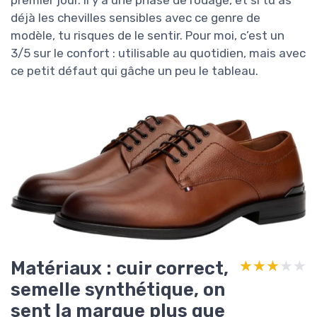
premier jour. Il y a une phase de rodage, et si tu as
déjà les chevilles sensibles avec ce genre de
modèle, tu risques de le sentir. Pour moi, c’est un
3/5 sur le confort : utilisable au quotidien, mais avec
ce petit défaut qui gâche un peu le tableau.
Matériaux : cuir correct,
★★★★★
★★★★★
semelle synthétique, on
sent la marque plus que