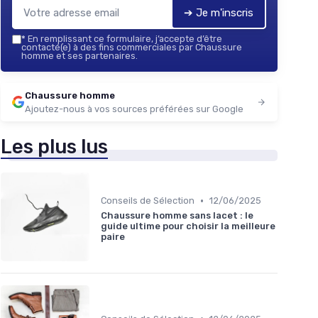
➔ Je m'inscris
*
En remplissant ce formulaire, j’accepte d’être
contacté(e) à des fins commerciales par Chaussure
homme et ses partenaires.
Chaussure homme
Ajoutez-nous à vos sources préférées sur Google
Les plus lus
•
Conseils de Sélection
12/06/2025
Chaussure homme sans lacet : le
guide ultime pour choisir la meilleure
paire