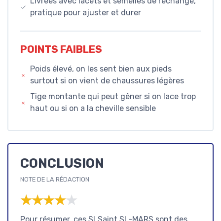
Livrées avec lacets et semelles de rechange,
pratique pour ajuster et durer
POINTS FAIBLES
Poids élevé, on les sent bien aux pieds
surtout si on vient de chaussures légères
Tige montante qui peut gêner si on lace trop
haut ou si on a la cheville sensible
CONCLUSION
NOTE DE LA RÉDACTION
★★★★★
★★★★★
Pour résumer, ces SLSaint SL-MARS sont des