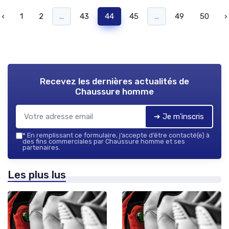
‹
1
2
...
43
44
45
...
49
50
›
Recevez les dernières actualités de
Chaussure homme
➔ Je m'inscris
*
En remplissant ce formulaire, j’accepte d’être contacté(e) à
des fins commerciales par Chaussure homme et ses
partenaires.
Les plus lus