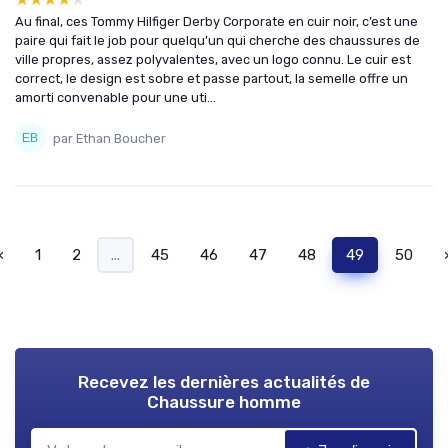
Au final, ces Tommy Hilfiger Derby Corporate en cuir noir, c’est une
paire qui fait le job pour quelqu’un qui cherche des chaussures de
ville propres, assez polyvalentes, avec un logo connu. Le cuir est
correct, le design est sobre et passe partout, la semelle offre un
amorti convenable pour une uti...
par Ethan Boucher
‹
1
2
...
45
46
47
48
49
50
Recevez les dernières actualités de
Chaussure homme