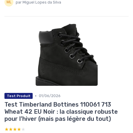
par Miguel Lopes da Silva
•
01/06/2026
Test Produit
Test Timberland Bottines 110061 713
Wheat 42 EU Noir : la classique robuste
pour l’hiver (mais pas légère du tout)
★★★★★
★★★★★