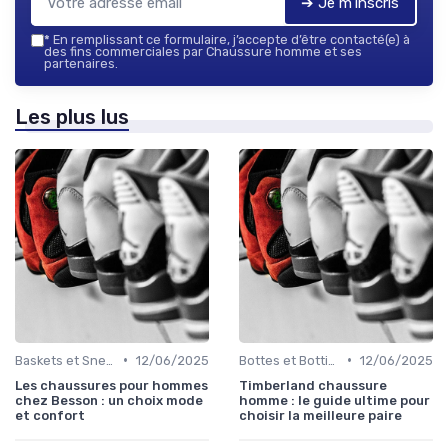
➔ Je m'inscris
*
En remplissant ce formulaire, j’accepte d’être contacté(e) à
des fins commerciales par Chaussure homme et ses
partenaires.
Les plus lus
•
•
Baskets et Sneakers
12/06/2025
Bottes et Bottines
12/06/2025
Les chaussures pour hommes
Timberland chaussure
chez Besson : un choix mode
homme : le guide ultime pour
et confort
choisir la meilleure paire